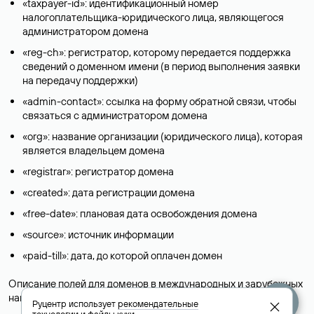
«taxpayer-id»: идентификационный номер
налогоплательщика-юридического лица, являющегося
администратором домена
«reg-ch»: регистратор, которому передается поддержка
сведений о доменном имени (в период выполнения заявки
на передачу поддержки)
«admin-contact»: ссылка на форму обратной связи, чтобы
связаться с администратором домена
«org»: название организации (юридического лица), которая
является владельцем домена
«registrar»: регистратор домена
«created»: дата регистрации домена
«free-date»: плановая дата освобождения домена
«source»: источник информации
«paid-till»: дата, до которой оплачен домен
Описание полей для доменов в международных и зарубежных
национальных доменах представлены в разделе «
Помощь
».
Руцентр использует
рекомендательные