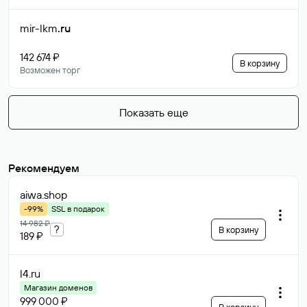
mir-lkm
.ru
142 674 ₽
В корзину
Возможен торг
Показать еще
Рекомендуем
aiwa
.shop
-99%
SSL в подарок
14 982 ₽
?
В корзину
189 ₽
l4
.ru
Магазин доменов
999 000 ₽