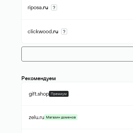
riposa
.ru
?
clickwood
.ru
?
Рекомендуем
gift
.shop
Премиум
zelu
.ru
Магазин доменов