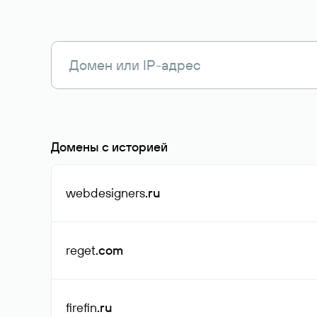
Домены с историей
webdesigners
.ru
reget
.com
firefin
.ru