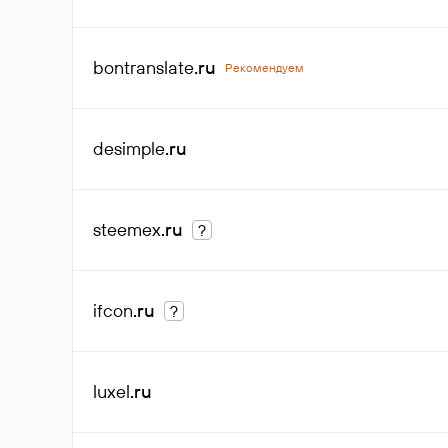
bontranslate
.ru
Рекомендуем
desimple
.ru
steemex
.ru
?
ifcon
.ru
?
luxel
.ru