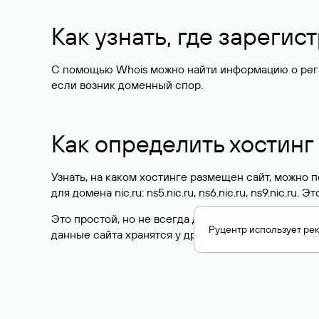
Как узнать, где зареги
С помощью Whois можно найти информацию о регист
если возник доменный спор.
Как определить хостинг
Узнать, на каком хостинге размещен сайт, можно
для домена nic.ru: ns5.nic.ru, ns6.nic.ru, ns9.nic.ru.
Это простой, но не всегда достоверный способ у
Руцентр использует
ре
данные сайта хранятся у другого хостинг-провайд
Как узнать актуальные