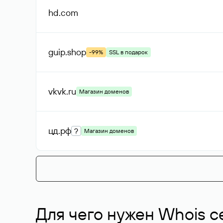
hd
.com
guip
.shop
-99%
SSL в подарок
vkvk
.ru
Магазин доменов
цд
.рф
?
Магазин доменов
Для чего нужен Whois с