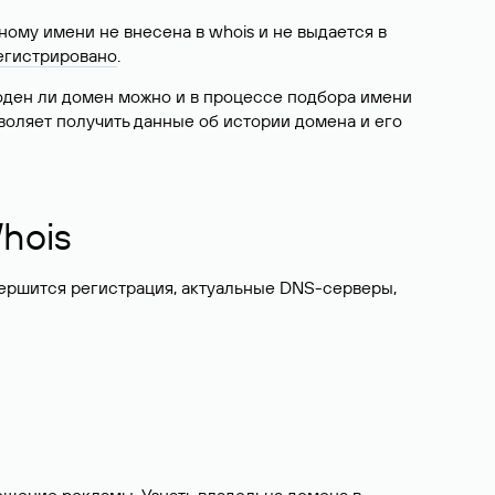
ому имени не внесена в whois и не выдается в
егистрировано
.
боден ли домен можно и в процессе подбора имени
воляет получить данные об истории домена и его
hois
вершится регистрация, актуальные DNS-серверы,