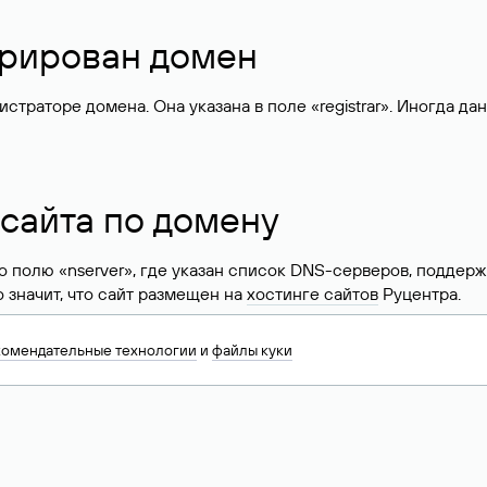
стрирован домен
раторе домена. Она указана в поле «registrar». Иногда да
 сайта по домену
 по полю «nserver», где указан список DNS-серверов, подд
 Это значит, что сайт размещен на
хостинге сайтов
Руцентра.
знать хостинг-провайдера сайта. Иногда владельцы сайтов 
комендательные технологии
и
файлы куки
ера.
 DNS домена