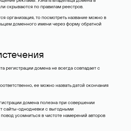
ещение рекламы. Узнать владельца домена в
или скрываются по правилам реестров.
ется организация, то посмотреть название можно в
дельцем доменного имени через форму обратной
 истечения
ата регистрации домена не всегда совпадает с
Соответственно, ее можно назвать датой окончания
егистрации домена полезна при совершении
ют сайты-однодневки с выгодными
 повод усомниться в чистоте намерений авторов