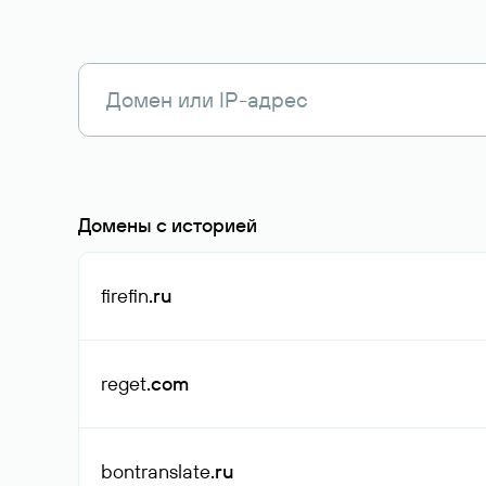
Домены с историей
firefin
.ru
reget
.com
bontranslate
.ru