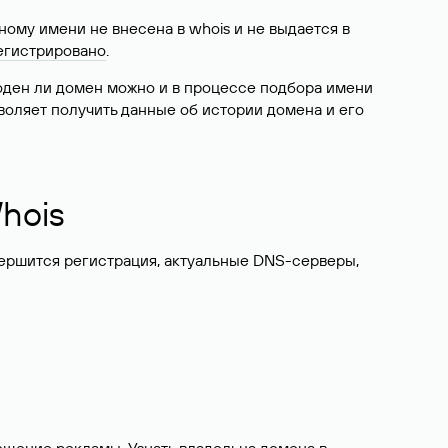
ому имени не внесена в whois и не выдается в
егистрировано
.
боден ли домен можно и в процессе подбора имени
воляет получить данные об истории домена и его
hois
вершится регистрация, актуальные DNS-серверы,