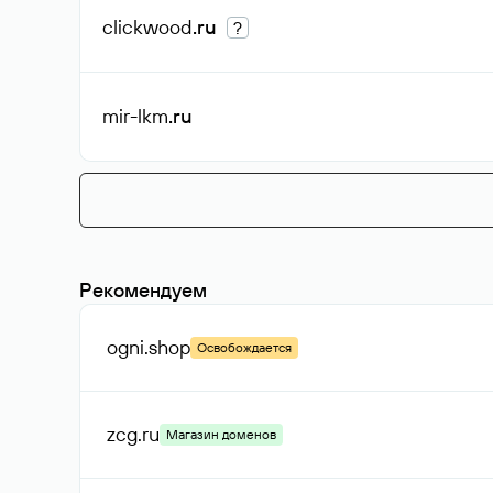
clickwood
.ru
?
mir-lkm
.ru
Рекомендуем
ogni
.shop
Освобождается
zcg
.ru
Магазин доменов