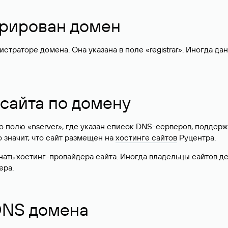
стрирован домен
раторе домена. Она указана в поле «registrar». Иногда да
 сайта по домену
 по полю «nserver», где указан список DNS-серверов, подд
 Это значит, что сайт размещен на
хостинге сайтов
Руцентра.
знать хостинг-провайдера сайта. Иногда владельцы сайтов 
ера.
 DNS домена