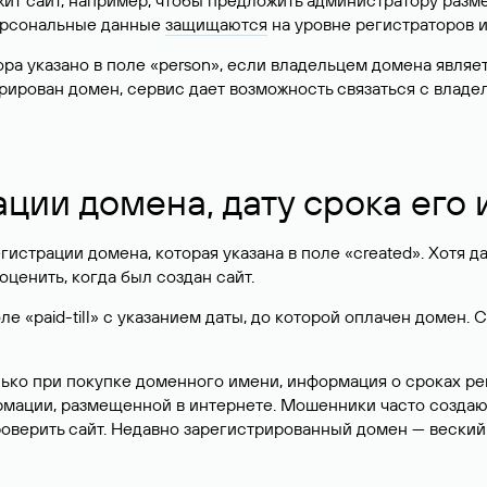
жит сайт, например, чтобы предложить администратору разм
персональные данные
защищаются
на уровне регистраторов 
атора указано в поле «person», если владельцем домена явля
истрирован домен, сервис дает возможность связаться с вла
ации домена, дату срока его
гистрации домена, которая указана в поле «created». Хотя д
оценить, когда был создан сайт.
 «paid-till» с указанием даты, до которой оплачен домен. 
лько при покупке доменного имени, информация о сроках р
ормации, размещенной в интернете. Мошенники часто созда
оверить сайт. Недавно зарегистрированный домен — веский