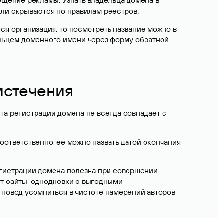
ещение рекламы. Узнать владельца домена в
или скрываются по правилам реестров.
ется организация, то посмотреть название можно в
дельцем доменного имени через форму обратной
 истечения
ата регистрации домена не всегда совпадает с
Соответственно, ее можно назвать датой окончания
егистрации домена полезна при совершении
ют сайты-однодневки с выгодными
 повод усомниться в чистоте намерений авторов