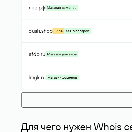
лпе
.рф
Магазин доменов
dush
.shop
-99%
SSL в подарок
efdo
.ru
Магазин доменов
lmgk
.ru
Магазин доменов
Для чего нужен Whois с