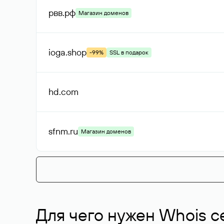
рвв
.рф
Магазин доменов
ioga
.shop
-99%
SSL в подарок
hd
.com
sfnm
.ru
Магазин доменов
Для чего нужен Whois с