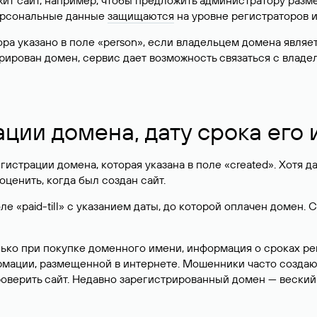
жит сайт, например, чтобы предложить администратору разм
персональные данные
защищаются
на уровне регистраторов 
атора указано в поле «person», если владельцем домена явля
истрирован домен, сервис дает возможность связаться с вла
ации домена, дату срока его
гистрации домена, которая указана в поле «created». Хотя д
оценить, когда был создан сайт.
 «paid-till» с указанием даты, до которой оплачен домен. 
лько при покупке доменного имени, информация о сроках р
ормации, размещенной в интернете. Мошенники часто созда
оверить сайт. Недавно зарегистрированный домен — веский