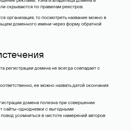
ещение рекламы. Узнать владельца домена в
или скрываются по правилам реестров.
ется организация, то посмотреть название можно в
дельцем доменного имени через форму обратной
 истечения
ата регистрации домена не всегда совпадает с
Соответственно, ее можно назвать датой окончания
егистрации домена полезна при совершении
ют сайты-однодневки с выгодными
 повод усомниться в чистоте намерений авторов