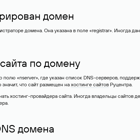
стрирован домен
раторе домена. Она указана в поле «registrar». Иногда да
 сайта по домену
 по полю «nserver», где указан список DNS-серверов, подд
 Это значит, что сайт размещен на
хостинге сайтов
Руцентра.
знать хостинг-провайдера сайта. Иногда владельцы сайтов 
ера.
 DNS домена