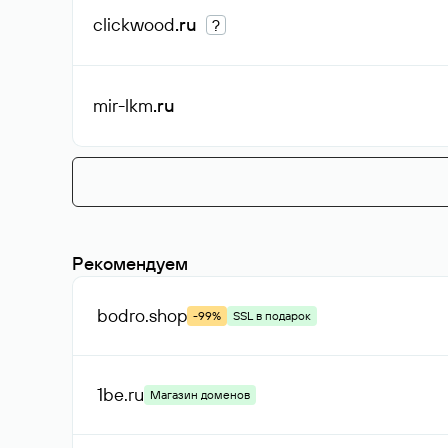
clickwood
.ru
?
mir-lkm
.ru
Рекомендуем
bodro
.shop
-99%
SSL в подарок
1be
.ru
Магазин доменов