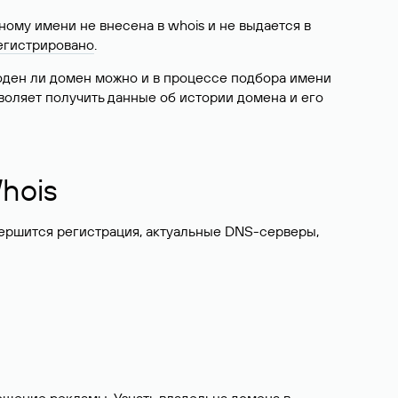
ому имени не внесена в whois и не выдается в
егистрировано
.
боден ли домен можно и в процессе подбора имени
воляет получить данные об истории домена и его
hois
вершится регистрация, актуальные DNS-серверы,