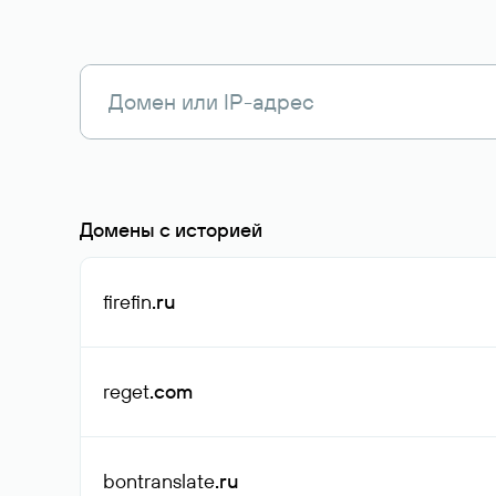
Домены с историей
firefin
.ru
reget
.com
bontranslate
.ru