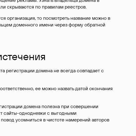
ещение рекламы. Узнать владельца домена в
или скрываются по правилам реестров.
ется организация, то посмотреть название можно в
дельцем доменного имени через форму обратной
 истечения
ата регистрации домена не всегда совпадает с
Соответственно, ее можно назвать датой окончания
егистрации домена полезна при совершении
ют сайты-однодневки с выгодными
 повод усомниться в чистоте намерений авторов