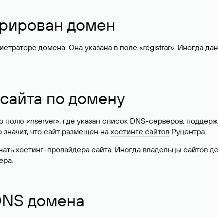
стрирован домен
раторе домена. Она указана в поле «registrar». Иногда да
 сайта по домену
 по полю «nserver», где указан список DNS-серверов, подд
 Это значит, что сайт размещен на
хостинге сайтов
Руцентра.
знать хостинг-провайдера сайта. Иногда владельцы сайтов 
ера.
 DNS домена