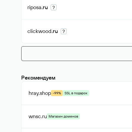
riposa
.ru
?
clickwood
.ru
?
Рекомендуем
hray
.shop
-99%
SSL в подарок
wnsc
.ru
Магазин доменов