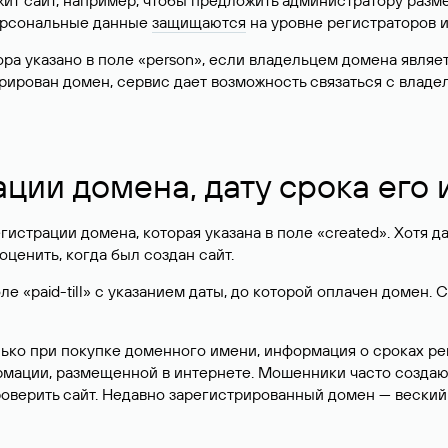
жит сайт, например, чтобы предложить администратору разм
персональные данные
защищаются
на уровне регистраторов 
атора указано в поле «person», если владельцем домена явля
истрирован домен, сервис дает возможность связаться с вла
ации домена, дату срока его
гистрации домена, которая указана в поле «created». Хотя д
оценить, когда был создан сайт.
 «paid-till» с указанием даты, до которой оплачен домен. 
лько при покупке доменного имени, информация о сроках р
ормации, размещенной в интернете. Мошенники часто созда
оверить сайт. Недавно зарегистрированный домен — веский