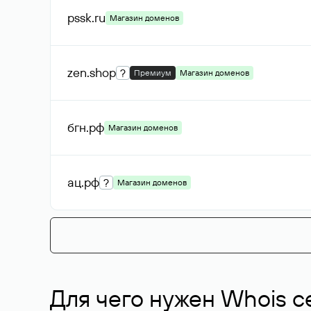
pssk
.ru
Магазин доменов
zen
.shop
?
Премиум
Магазин доменов
бгн
.рф
Магазин доменов
ац
.рф
?
Магазин доменов
Для чего нужен Whois с