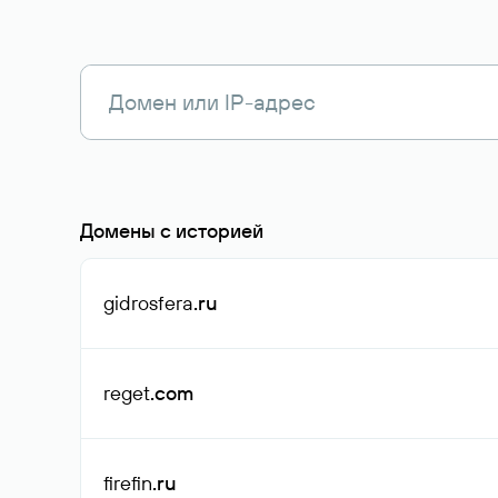
Домены с историей
gidrosfera
.ru
reget
.com
firefin
.ru