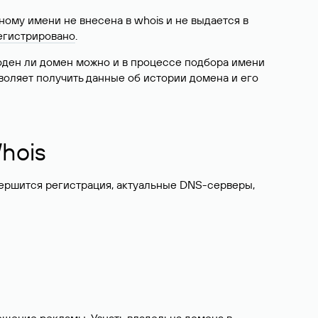
ому имени не внесена в whois и не выдается в
егистрировано
.
боден ли домен можно и в процессе подбора имени
воляет получить данные об истории домена и его
hois
вершится регистрация, актуальные DNS-серверы,