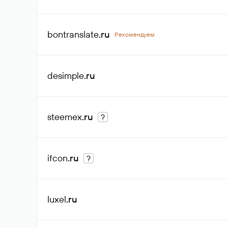
bontranslate
.ru
Рекомендуем
desimple
.ru
steemex
.ru
?
ifcon
.ru
?
luxel
.ru