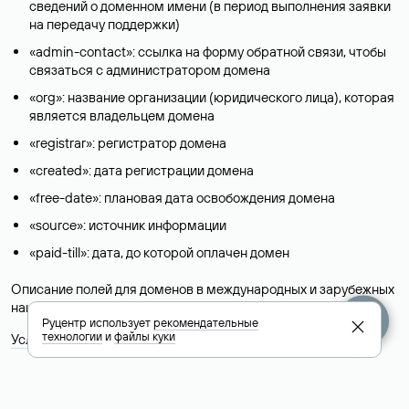
сведений о доменном имени (в период выполнения заявки
на передачу поддержки)
«admin-contact»: ссылка на форму обратной связи, чтобы
связаться с администратором домена
«org»: название организации (юридического лица), которая
является владельцем домена
«registrar»: регистратор домена
«created»: дата регистрации домена
«free-date»: плановая дата освобождения домена
«source»: источник информации
«paid-till»: дата, до которой оплачен домен
Описание полей для доменов в международных и зарубежных
национальных доменах представлены в разделе «
Помощь
».
Руцентр использует
рекомендательные
технологии
и
файлы куки
Условия использования Whois-сервиса