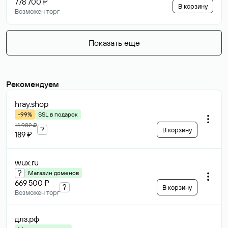
778 700 ₽
В корзину
Возможен торг
Показать еще
Рекомендуем
hray
.shop
-99%
SSL в подарок
14 982 ₽
?
В корзину
189 ₽
wux
.ru
?
Магазин доменов
669 500 ₽
?
В корзину
Возможен торг
длз
.рф