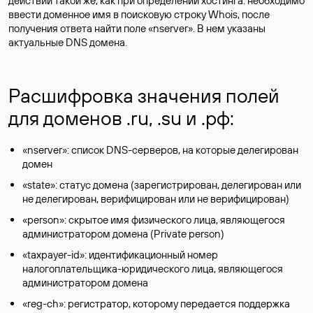
действий такой же, как при определении хостинга: необходимо
ввести доменное имя в поисковую строку Whois, после
получения ответа найти поле «nserver». В нем указаны
актуальные DNS домена.
Расшифровка значения полей
для доменов .ru, .su и .рф:
«nserver»: список DNS-серверов, на которые делегирован
домен
«state»: статус домена (зарегистрирован, делегирован или
не делегирован, верифицирован или не верифицирован)
«person»: скрытое имя физического лица, являющегося
администратором домена (Privatе person)
«taxpayer-id»: идентификационный номер
налогоплательщика-юридического лица, являющегося
администратором домена
«reg-ch»: регистратор, которому передается поддержка