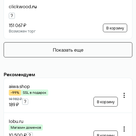
clickwood
.ru
?
151 067 ₽
В корзину
Возможен торг
Показать еще
Рекомендуем
aiwa
.shop
-99%
SSL в подарок
14 982 ₽
?
В корзину
189 ₽
lobu
.ru
Магазин доменов
10 500 ₽
?
В корзину