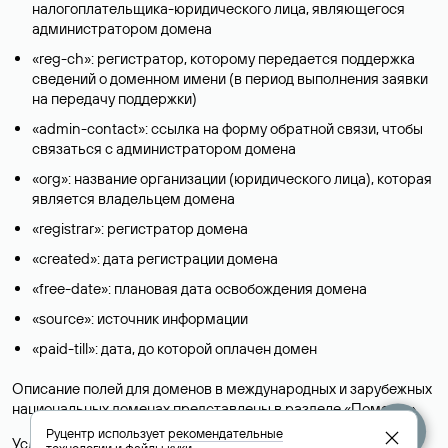
налогоплательщика-юридического лица, являющегося
администратором домена
«reg-ch»: регистратор, которому передается поддержка
сведений о доменном имени (в период выполнения заявки
на передачу поддержки)
«admin-contact»: ссылка на форму обратной связи, чтобы
связаться с администратором домена
«org»: название организации (юридического лица), которая
является владельцем домена
«registrar»: регистратор домена
«created»: дата регистрации домена
«free-date»: плановая дата освобождения домена
«source»: источник информации
«paid-till»: дата, до которой оплачен домен
Описание полей для доменов в международных и зарубежных
национальных доменах представлены в разделе «
Помощь
».
Руцентр использует
рекомендательные
Условия использования Whois-сервиса