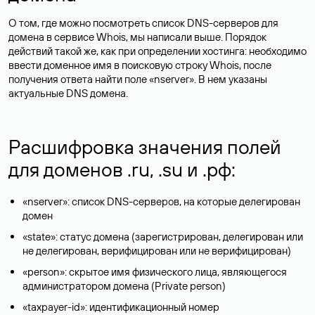
О том, где можно посмотреть список DNS-серверов для
домена в сервисе Whois, мы написали выше. Порядок
действий такой же, как при определении хостинга: необходимо
ввести доменное имя в поисковую строку Whois, после
получения ответа найти поле «nserver». В нем указаны
актуальные DNS домена.
Расшифровка значения полей
для доменов .ru, .su и .рф:
«nserver»: список DNS-серверов, на которые делегирован
домен
«state»: статус домена (зарегистрирован, делегирован или
не делегирован, верифицирован или не верифицирован)
«person»: скрытое имя физического лица, являющегося
администратором домена (Privatе person)
«taxpayer-id»: идентификационный номер