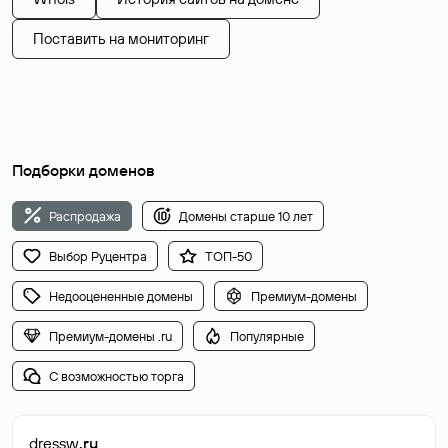
Поставить на мониторинг
Подборки доменов
Распродажа
Домены старше 10 лет
Выбор Руцентра
ТОП-50
Недооцененные домены
Премиум-домены
Премиум-домены .ru
Популярные
С возможностью торга
dressw
.ru