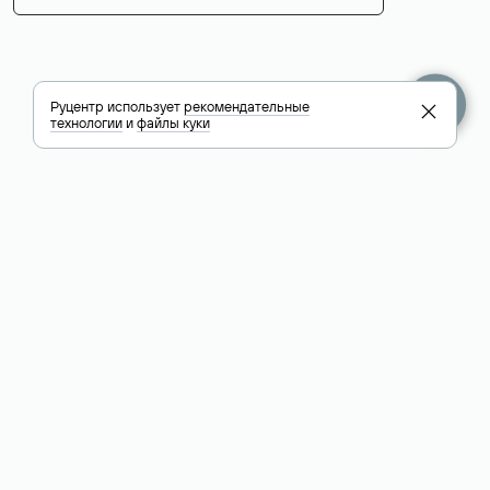
Руцентр использует
рекомендательные
технологии
и
файлы куки
+7 495 009-13-33
+7 495 994-46-01
Помощь
Руцентр
Социальные сети
Полезное
О компании
Вконтакте
РБК: последние
Контакты
VK Видео
новости России и
Лицензии и
Телеграм
мира
свидетельства
Max
Каталог компаний
РФ
РБК: котировки
акций