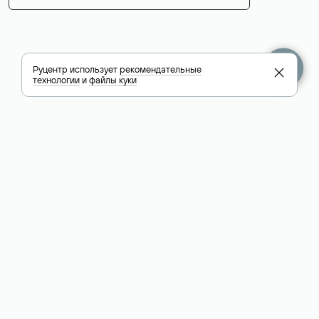
Руцентр использует
рекомендательные
технологии
и
файлы куки
+7 495 009-13-33
+7 495 994-46-01
Помощь
Руцентр
Социальные сети
Полезное
О компании
Вконтакте
РБК: последние
Контакты
VK Видео
новости России и
Лицензии и
Телеграм
мира
свидетельства
Max
Каталог компаний
РФ
РБК: котировки
акций