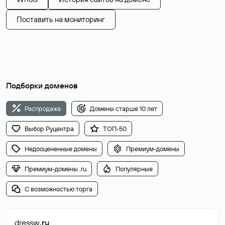
Поставить на мониторинг
Подборки доменов
Распродажа
Домены старше 10 лет
Выбор Руцентра
ТОП-50
Недооцененные домены
Премиум-домены
Премиум-домены .ru
Популярные
С возможностью торга
dressw
.ru