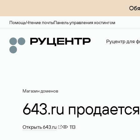
Обя
Помощь
Чтение почты
Панель управления хостингом
Руцентр для ф
Магазин доменов
643.ru продается
Открыть 643.ru
113