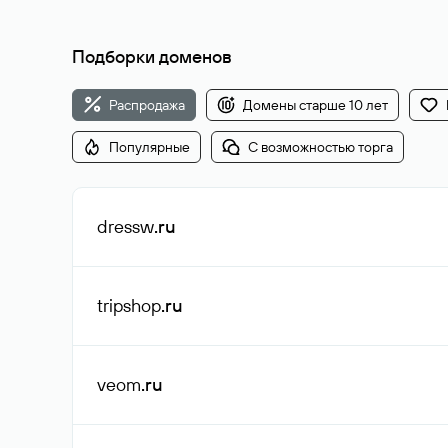
Подборки доменов
Распродажа
Домены старше 10 лет
Популярные
С возможностью торга
dressw
.ru
tripshop
.ru
veom
.ru