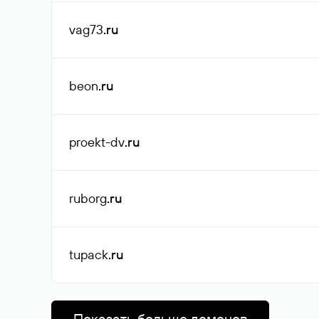
vag73
.ru
beon
.ru
proekt-dv
.ru
ruborg
.ru
tupack
.ru
Показать больше доменов