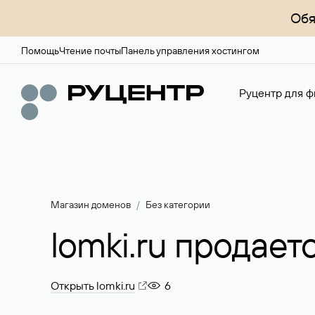
Обя
Помощь
Чтение почты
Панель управления хостингом
Руцентр для ф
Магазин доменов
Без категории
lomki.ru продает
Открыть lomki.ru
6