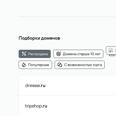
Подборки доменов
Распродажа
Домены старше 10 лет
Популярные
С возможностью торга
dressw
.ru
tripshop
.ru