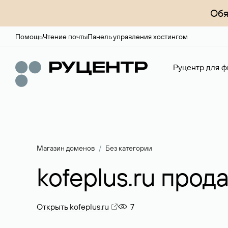
Обя
Помощь
Чтение почты
Панель управления хостингом
Руцентр для ф
Магазин доменов
Без категории
kofeplus.ru прод
Открыть kofeplus.ru
7