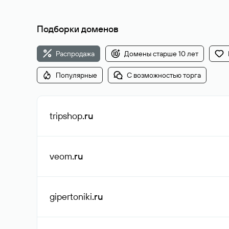
Подборки доменов
Распродажа
Домены старше 10 лет
Популярные
С возможностью торга
tripshop
.ru
veom
.ru
gipertoniki
.ru