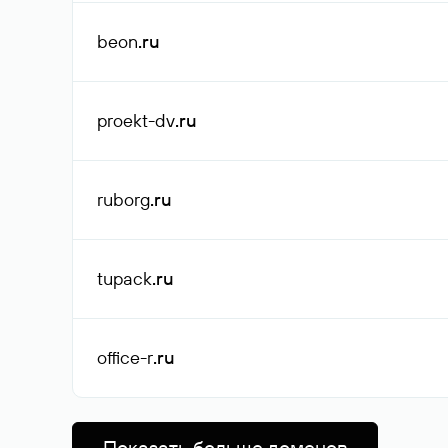
beon
.ru
proekt-dv
.ru
ruborg
.ru
tupack
.ru
office-r
.ru
Показать больше доменов