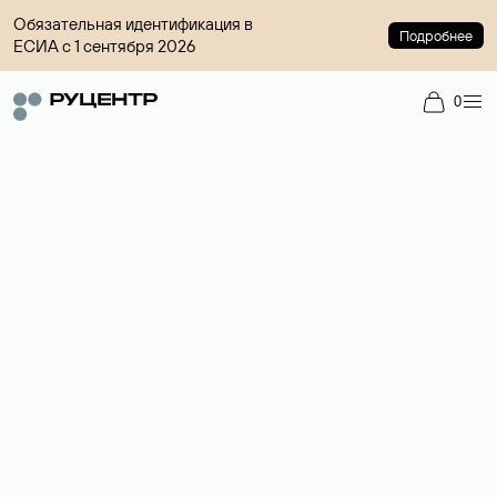
Обязательная идентификация в
Подробнее
ЕСИА с 1 сентября 2026
0
Доменный брокер
Услуга по организации сделок купли-продажи доменов на
вторичном рынке. Стоимость — 4599 ₽ за одно имя.