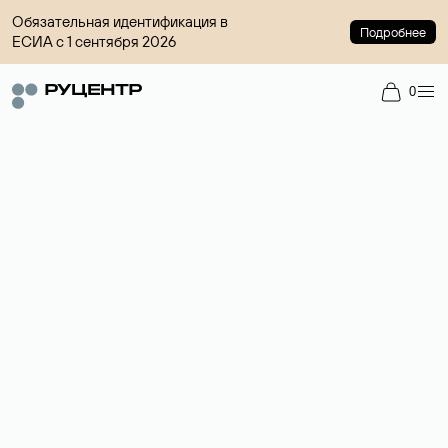
Обязательная идентификация в
Подробнее
ЕСИА с 1 сентября 2026
0
Доменный брокер
Услуга по организации сделок купли-продажи доменов на
вторичном рынке. Стоимость — 4599 ₽ за одно имя.