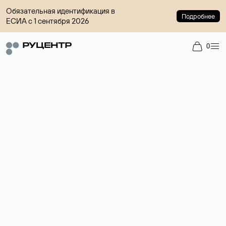
Обязательная идентификация в
Подробнее
ЕСИА с 1 сентября 2026
0
Доменный брокер
Услуга по организации сделок купли-продажи доменов на
вторичном рынке. Стоимость — 4599 ₽ за одно имя.