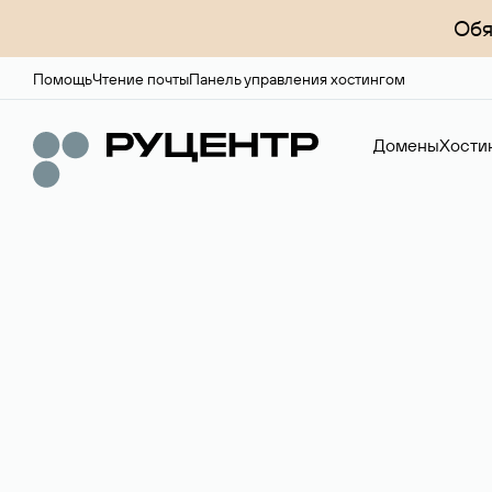
Обя
Помощь
Чтение почты
Панель управления хостингом
Домены
Хости
Доменный брок
Услуга по организации сделок купли-продажи доме