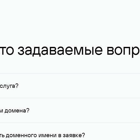
то задаваемые воп
слуга?
ных в Руцентре и у других регистраторов. Для доменов, о
умму не менее 1 млн руб.
ем домена?
го контактные данные, доступные Руцентру.
ь доменного имени в заявке?