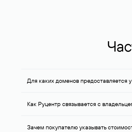
Час
Для каких доменов предоставляется у
Услуга доступна для доменов, зарегистрирован
Федерации, услуга оказывается для сделок на с
Как Руцентр связывается с владельц
Для связи с владельцем домена используются е
Зачем покупателю указывать стоимост