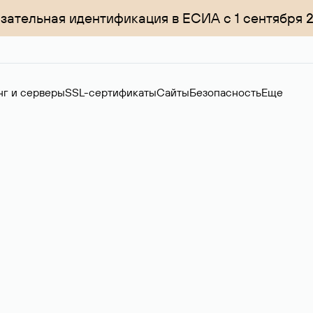
зательная идентификация в ЕСИА с 1 сентября 
нг и серверы
SSL-сертификаты
Сайты
Безопасность
Еще
ер
нов на вторичном рынке. Стоимость — 4599 ₽ за одно имя.