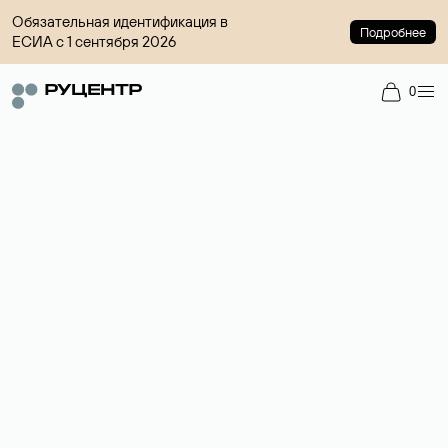
Обязательная идентификация в
Подробнее
ЕСИА с 1 сентября 2026
0
Доменный брокер
Услуга по организации сделок купли-продажи доменов на
вторичном рынке. Стоимость — 4599 ₽ за одно имя.