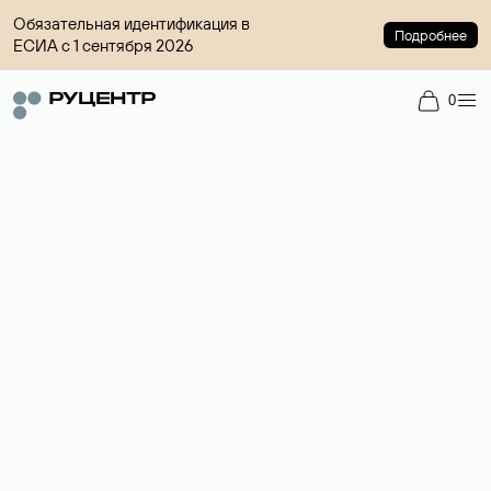
Обязательная идентификация в
Подробнее
ЕСИА с 1 сентября 2026
0
Доменный брокер
Услуга по организации сделок купли-продажи доменов на
вторичном рынке. Стоимость — 4599 ₽ за одно имя.