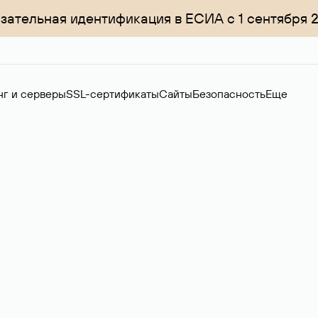
зательная идентификация в ЕСИА с 1 сентября 
нг и серверы
SSL-сертификаты
Сайты
Безопасность
Еще
ер
нов на вторичном рынке. Стоимость — 4599 ₽ за одно имя.