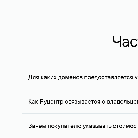
Час
Для каких доменов предоставляется у
Услуга доступна для доменов, зарегистрирован
Федерации, услуга оказывается для сделок на с
Как Руцентр связывается с владельц
Для связи с владельцем домена используются е
Зачем покупателю указывать стоимост