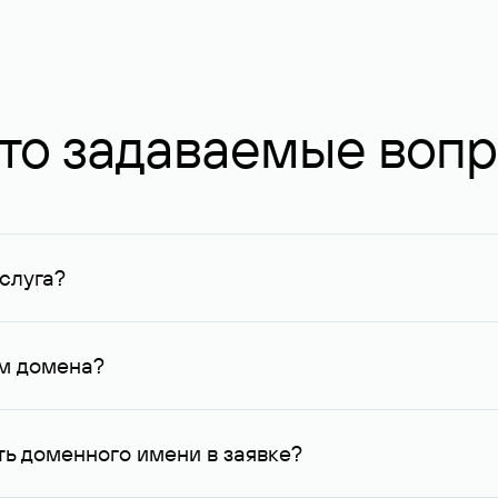
то задаваемые воп
слуга?
ных в Руцентре и у других регистраторов. Для доменов, о
умму не менее 1 млн руб.
ем домена?
го контактные данные, доступные Руцентру.
ь доменного имени в заявке?