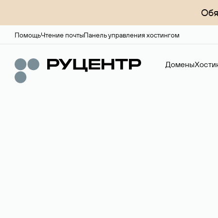
Обя
Помощь
Чтение почты
Панель управления хостингом
Домены
Хости
Доменный брок
Услуга по организации сделок купли-продажи доме