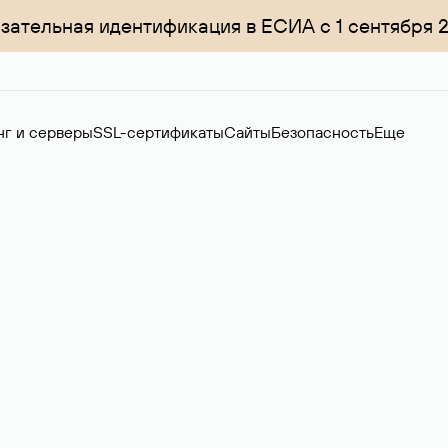
зательная идентификация в ЕСИА с 1 сентября 
нг и серверы
SSL-сертификаты
Сайты
Безопасность
Еще
ер
нов на вторичном рынке. Стоимость — 4599 ₽ за одно имя.