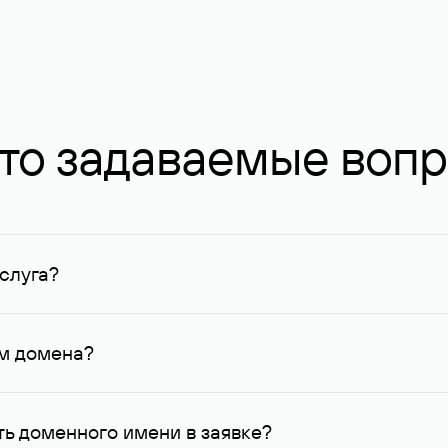
то задаваемые воп
слуга?
ных в Руцентре и у других регистраторов. Для доменов, о
умму не менее 1 млн руб.
ем домена?
го контактные данные, доступные Руцентру.
ь доменного имени в заявке?