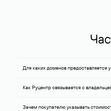
Час
Для каких доменов предоставляется у
Услуга доступна для доменов, зарегистрирован
Федерации, услуга оказывается для сделок на с
Как Руцентр связывается с владельц
Для связи с владельцем домена используются е
Зачем покупателю указывать стоимост