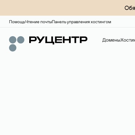
Обя
Помощь
Чтение почты
Панель управления хостингом
Домены
Хости
Доменный брок
Услуга по организации сделок купли-продажи доме