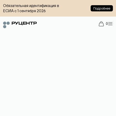
Обязательная идентификация в
Подробнее
ЕСИА с 1 сентября 2026
0
Доменный брокер
Услуга по организации сделок купли-продажи доменов на
вторичном рынке. Стоимость — 4599 ₽ за одно имя.