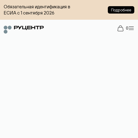
Обязательная идентификация в
Подробнее
ЕСИА с 1 сентября 2026
0
Доменный брокер
Услуга по организации сделок купли-продажи доменов на
вторичном рынке. Стоимость — 4599 ₽ за одно имя.