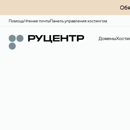
Обя
Помощь
Чтение почты
Панель управления хостингом
Домены
Хости
Доменный брок
Услуга по организации сделок купли-продажи доме