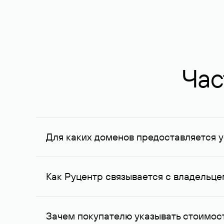
Час
Для каких доменов предоставляется у
Услуга доступна для доменов, зарегистрирован
Федерации, услуга оказывается для сделок на с
Как Руцентр связывается с владельц
Для связи с владельцем домена используются е
Зачем покупателю указывать стоимост