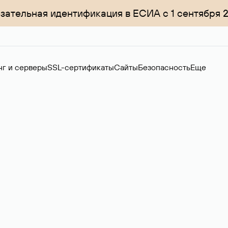
зательная идентификация в ЕСИА с 1 сентября 
нг и серверы
SSL-сертификаты
Сайты
Безопасность
Еще
ер
нов на вторичном рынке. Стоимость — 4599 ₽ за одно имя.