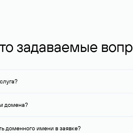
то задаваемые воп
слуга?
ных в Руцентре и у других регистраторов. Для доменов, о
умму не менее 1 млн руб.
ем домена?
го контактные данные, доступные Руцентру.
ь доменного имени в заявке?