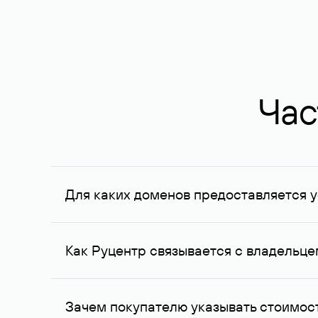
Час
Для каких доменов предоставляется у
Услуга доступна для доменов, зарегистрирован
Федерации, услуга оказывается для сделок на с
Как Руцентр связывается с владельц
Для связи с владельцем домена используются е
Зачем покупателю указывать стоимост