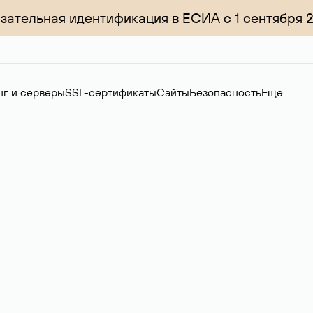
зательная идентификация в ЕСИА с 1 сентября 
нг и серверы
SSL-сертификаты
Сайты
Безопасность
Еще
ер
нов на вторичном рынке. Стоимость — 4599 ₽ за одно имя.