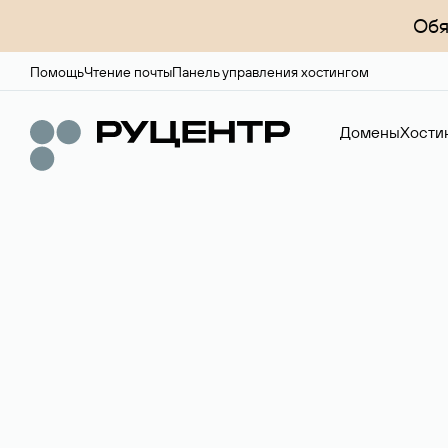
Обя
Помощь
Чтение почты
Панель управления хостингом
Домены
Хости
Доменный брок
Услуга по организации сделок купли-продажи доме