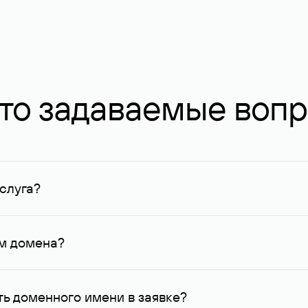
то задаваемые воп
слуга?
ных в Руцентре и у других регистраторов. Для доменов, о
умму не менее 1 млн руб.
ем домена?
го контактные данные, доступные Руцентру.
ь доменного имени в заявке?