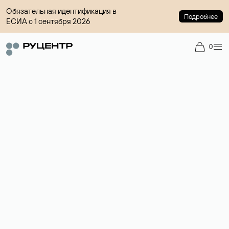
Обязательная идентификация в
Подробнее
ЕСИА с 1 сентября 2026
0
Доменный брокер
Услуга по организации сделок купли-продажи доменов на
вторичном рынке. Стоимость — 4599 ₽ за одно имя.