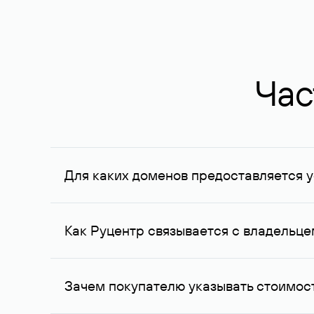
Час
Для каких доменов предоставляется у
Услуга доступна для доменов, зарегистрирован
Федерации, услуга оказывается для сделок на с
Как Руцентр связывается с владельц
Для связи с владельцем домена используются е
Зачем покупателю указывать стоимост