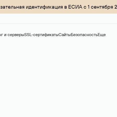
зательная идентификация в ЕСИА с 1 сентября 
нг и серверы
SSL-сертификаты
Сайты
Безопасность
Еще
ер
нов на вторичном рынке. Стоимость — 4599 ₽ за одно имя.