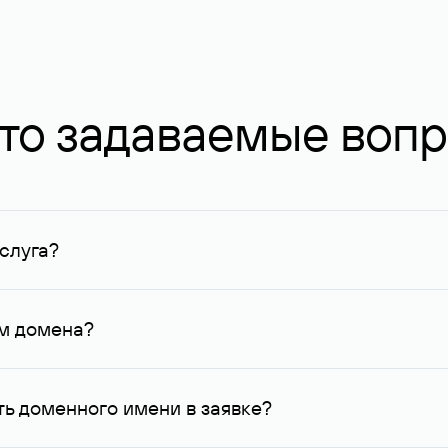
то задаваемые воп
слуга?
ных в Руцентре и у других регистраторов. Для доменов, о
умму не менее 1 млн руб.
ем домена?
го контактные данные, доступные Руцентру.
ь доменного имени в заявке?