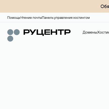
Обя
Помощь
Чтение почты
Панель управления хостингом
Домены
Хости
Доменный брок
Услуга по организации сделок купли-продажи доме