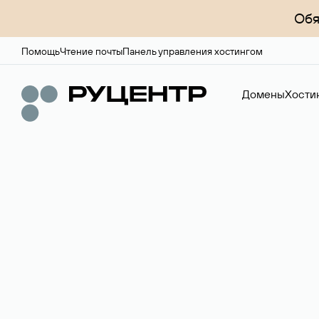
Обя
Помощь
Чтение почты
Панель управления хостингом
Домены
Хости
Доменный брок
Услуга по организации сделок купли-продажи доме