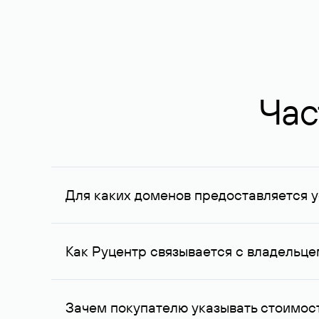
Час
Для каких доменов предоставляется у
Услуга доступна для доменов, зарегистрирован
Федерации, услуга оказывается для сделок на с
Как Руцентр связывается с владельц
Для связи с владельцем домена используются е
Зачем покупателю указывать стоимост