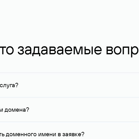
то задаваемые воп
слуга?
ных в Руцентре и у других регистраторов. Для доменов, о
умму не менее 1 млн руб.
ем домена?
го контактные данные, доступные Руцентру.
ь доменного имени в заявке?