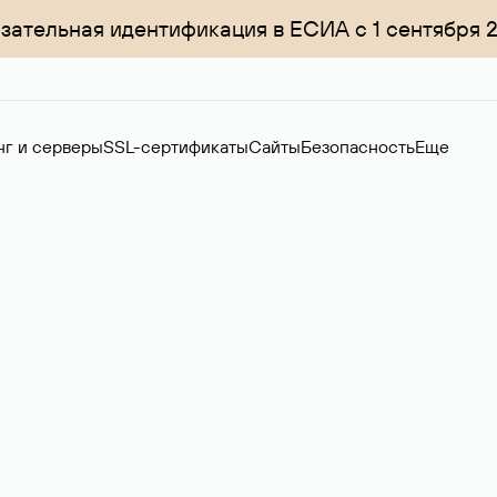
зательная идентификация в ЕСИА с 1 сентября 
нг и серверы
SSL-сертификаты
Сайты
Безопасность
Еще
ер
нов на вторичном рынке. Стоимость — 4599 ₽ за одно имя.