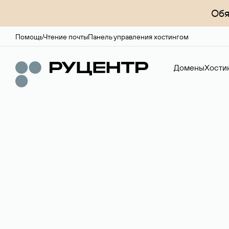
Обя
Помощь
Чтение почты
Панель управления хостингом
Домены
Хости
Доменный брок
Услуга по организации сделок купли-продажи доме