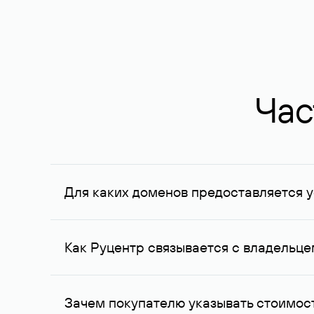
Час
Для каких доменов предоставляется у
Услуга доступна для доменов, зарегистрирован
Федерации, услуга оказывается для сделок на с
Как Руцентр связывается с владельц
Для связи с владельцем домена используются е
Зачем покупателю указывать стоимост