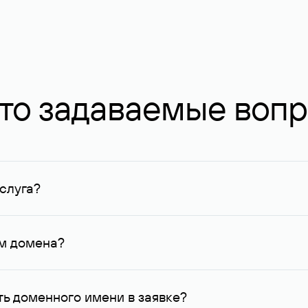
то задаваемые воп
слуга?
ных в Руцентре и у других регистраторов. Для доменов, о
умму не менее 1 млн руб.
ем домена?
го контактные данные, доступные Руцентру.
ь доменного имени в заявке?