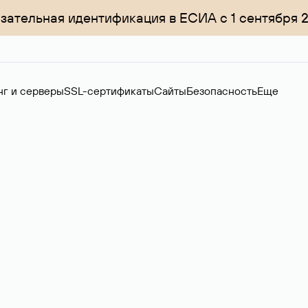
зательная идентификация в ЕСИА с 1 сентября 
нг и серверы
SSL-сертификаты
Сайты
Безопасность
Еще
ер
нов на вторичном рынке. Стоимость — 4599 ₽ за одно имя.