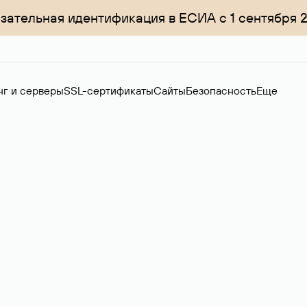
зательная идентификация в ЕСИА с 1 сентября 
нг и серверы
SSL-сертификаты
Сайты
Безопасность
Еще
ер
нов на вторичном рынке. Стоимость — 4599 ₽ за одно имя.