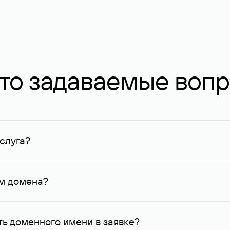
то задаваемые воп
слуга?
ных в Руцентре и у других регистраторов. Для доменов, о
умму не менее 1 млн руб.
ем домена?
го контактные данные, доступные Руцентру.
ь доменного имени в заявке?