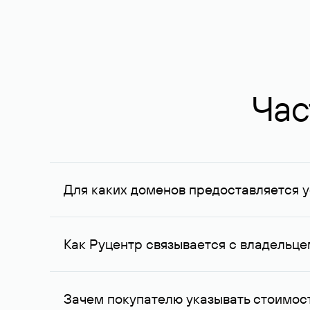
Час
Для каких доменов предоставляется у
Услуга доступна для доменов, зарегистрирован
Федерации, услуга оказывается для сделок на с
Как Руцентр связывается с владельц
Для связи с владельцем домена используются е
Зачем покупателю указывать стоимост