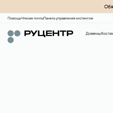
Обя
Помощь
Чтение почты
Панель управления хостингом
Домены
Хости
Доменный брок
Услуга по организации сделок купли-продажи доме