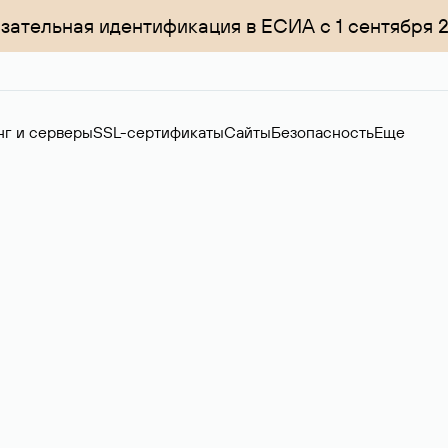
зательная идентификация в ЕСИА с 1 сентября 
нг и серверы
SSL-сертификаты
Сайты
Безопасность
Еще
ер
нов на вторичном рынке. Стоимость — 4599 ₽ за одно имя.