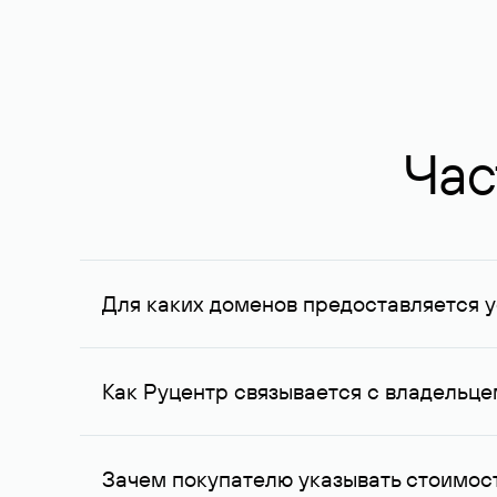
Час
Для каких доменов предоставляется у
Услуга доступна для доменов, зарегистрирован
Федерации, услуга оказывается для сделок на с
Как Руцентр связывается с владельц
Для связи с владельцем домена используются е
Зачем покупателю указывать стоимост