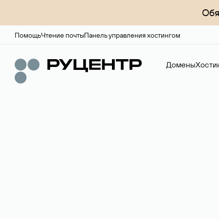
Обя
Помощь
Чтение почты
Панель управления хостингом
Домены
Хости
Доменный брок
Услуга по организации сделок купли-продажи доме