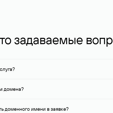
то задаваемые воп
слуга?
ных в Руцентре и у других регистраторов. Для доменов, о
умму не менее 1 млн руб.
ем домена?
го контактные данные, доступные Руцентру.
ь доменного имени в заявке?