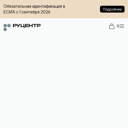
Обязательная идентификация в
Подробнее
ЕСИА с 1 сентября 2026
0
Доменный брокер
Услуга по организации сделок купли-продажи доменов на
вторичном рынке. Стоимость — 4599 ₽ за одно имя.