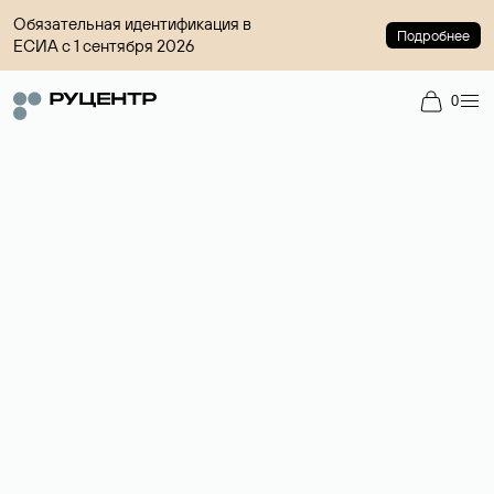
Обязательная идентификация в
Подробнее
ЕСИА с 1 сентября 2026
0
Доменный брокер
Услуга по организации сделок купли-продажи доменов на
вторичном рынке. Стоимость — 4599 ₽ за одно имя.