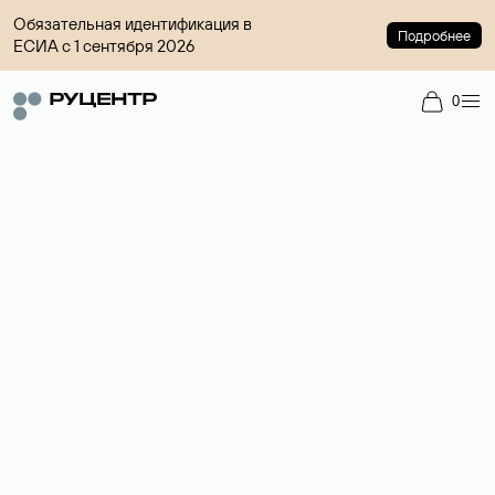
Обязательная идентификация в
Подробнее
ЕСИА с 1 сентября 2026
0
Доменный брокер
Услуга по организации сделок купли-продажи доменов на
вторичном рынке. Стоимость — 4599 ₽ за одно имя.