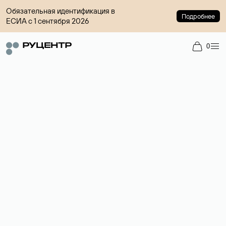
Обязательная идентификация в
Подробнее
ЕСИА с 1 сентября 2026
0
Доменный брокер
Услуга по организации сделок купли-продажи доменов на
вторичном рынке. Стоимость — 4599 ₽ за одно имя.