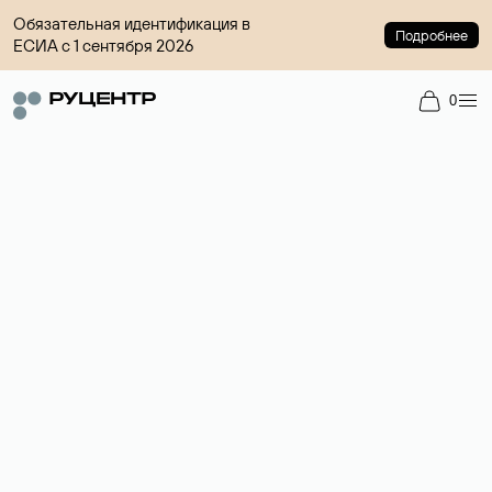
Обязательная идентификация в
Подробнее
ЕСИА с 1 сентября 2026
0
Доменный брокер
Услуга по организации сделок купли-продажи доменов на
вторичном рынке. Стоимость — 4599 ₽ за одно имя.