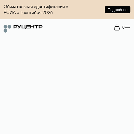
Обязательная идентификация в
Подробнее
ЕСИА с 1 сентября 2026
0
Доменный брокер
Услуга по организации сделок купли-продажи доменов на
вторичном рынке. Стоимость — 4599 ₽ за одно имя.