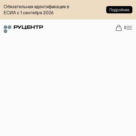
Обязательная идентификация в
Подробнее
ЕСИА с 1 сентября 2026
0
Доменный брокер
Услуга по организации сделок купли-продажи доменов на
вторичном рынке. Стоимость — 4599 ₽ за одно имя.