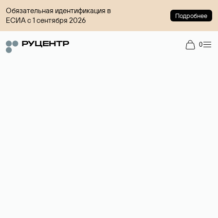
Обязательная идентификация в
Подробнее
ЕСИА с 1 сентября 2026
0
Доменный брокер
Услуга по организации сделок купли-продажи доменов на
вторичном рынке. Стоимость — 4599 ₽ за одно имя.