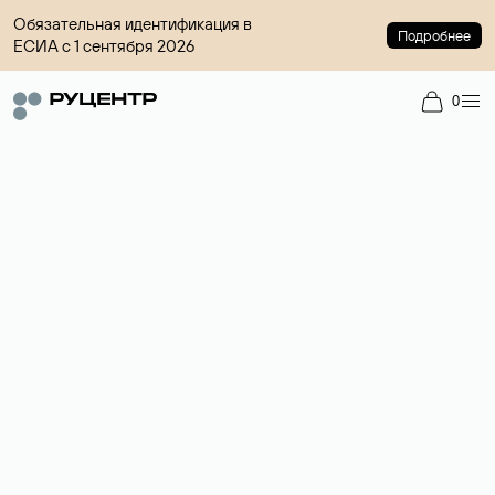
Обязательная идентификация в
Подробнее
ЕСИА с 1 сентября 2026
0
Доменный брокер
Услуга по организации сделок купли-продажи доменов на
вторичном рынке. Стоимость — 4599 ₽ за одно имя.