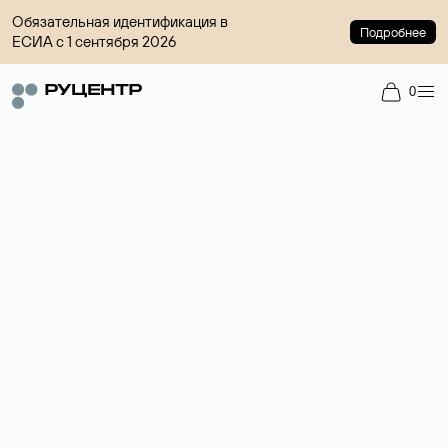
Обязательная идентификация в
Подробнее
ЕСИА с 1 сентября 2026
0
Доменный брокер
Услуга по организации сделок купли-продажи доменов на
вторичном рынке. Стоимость — 4599 ₽ за одно имя.