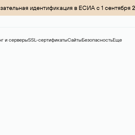
зательная идентификация в ЕСИА с 1 сентября 
нг и серверы
SSL-сертификаты
Сайты
Безопасность
Еще
ер
нов на вторичном рынке. Стоимость — 4599 ₽ за одно имя.