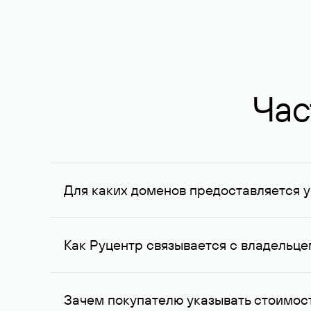
Час
Для каких доменов предоставляется у
Услуга доступна для доменов, зарегистрирован
Федерации, услуга оказывается для сделок на с
Как Руцентр связывается с владельц
Для связи с владельцем домена используются е
Зачем покупателю указывать стоимост