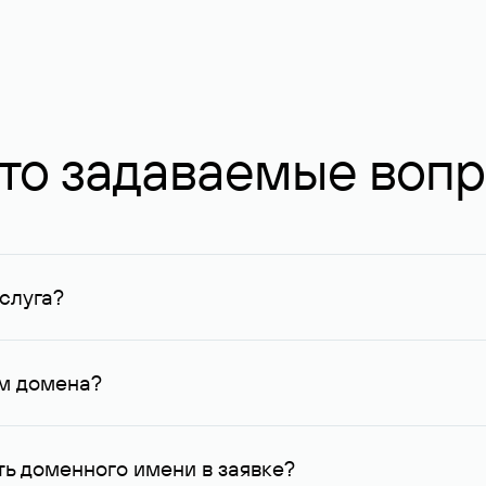
то задаваемые воп
слуга?
ных в Руцентре и у других регистраторов. Для доменов, о
умму не менее 1 млн руб.
ем домена?
го контактные данные, доступные Руцентру.
ь доменного имени в заявке?