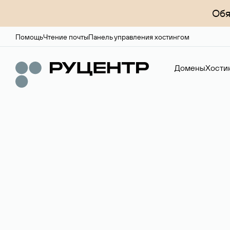
Обя
Помощь
Чтение почты
Панель управления хостингом
Домены
Хости
Доменный брок
Услуга по организации сделок купли-продажи доме