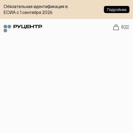
Обязательная идентификация в
Подробнее
ЕСИА с 1 сентября 2026
0
Доменный брокер
Услуга по организации сделок купли-продажи доменов на
вторичном рынке. Стоимость — 4599 ₽ за одно имя.