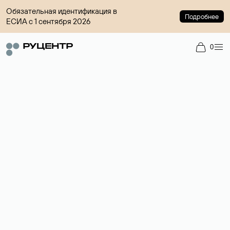
Обязательная идентификация в
Подробнее
ЕСИА с 1 сентября 2026
0
Доменный брокер
Услуга по организации сделок купли-продажи доменов на
вторичном рынке. Стоимость — 4599 ₽ за одно имя.