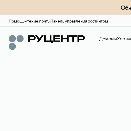
Обя
Помощь
Чтение почты
Панель управления хостингом
Домены
Хости
Доменный брок
Услуга по организации сделок купли-продажи доме