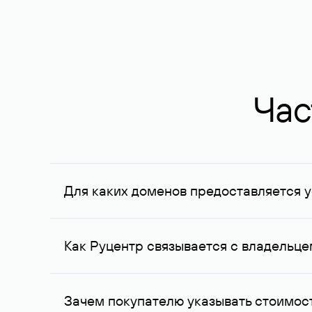
Час
Для каких доменов предоставляется у
Услуга доступна для доменов, зарегистрирован
Федерации, услуга оказывается для сделок на с
Как Руцентр связывается с владельц
Для связи с владельцем домена используются е
Зачем покупателю указывать стоимост