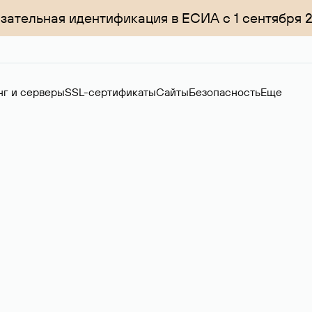
зательная идентификация в ЕСИА с 1 сентября 
нг и серверы
SSL-сертификаты
Сайты
Безопасность
Еще
ер
нов на вторичном рынке. Стоимость — 4599 ₽ за одно имя.