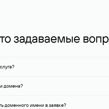
то задаваемые воп
слуга?
ных в Руцентре и у других регистраторов. Для доменов, о
умму не менее 1 млн руб.
ем домена?
го контактные данные, доступные Руцентру.
ь доменного имени в заявке?