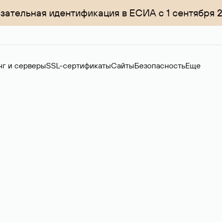
зательная идентификация в ЕСИА с 1 сентября 
нг и серверы
SSL-сертификаты
Сайты
Безопасность
Еще
ер
нов на вторичном рынке. Стоимость — 4599 ₽ за одно имя.