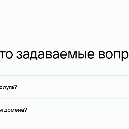
то задаваемые воп
слуга?
ных в Руцентре и у других регистраторов. Для доменов, о
умму не менее 1 млн руб.
ем домена?
го контактные данные, доступные Руцентру.