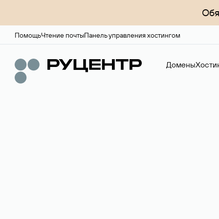
Обя
Помощь
Чтение почты
Панель управления хостингом
Домены
Хости
Доменный брок
Услуга по организации сделок купли-продажи доме