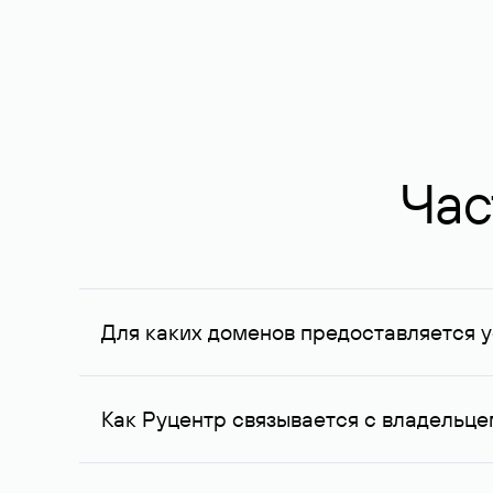
Час
Для каких доменов предоставляется у
Услуга доступна для доменов, зарегистрирован
Федерации, услуга оказывается для сделок на с
Как Руцентр связывается с владельц
Для связи с владельцем домена используются е