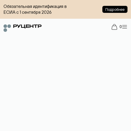
Обязательная идентификация в
Подробнее
ЕСИА с 1 сентября 2026
0
Доменный брокер
Услуга по организации сделок купли-продажи доменов на
вторичном рынке. Стоимость — 4599 ₽ за одно имя.