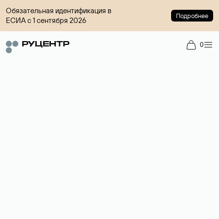
Обязательная идентификация в
Подробнее
ЕСИА с 1 сентября 2026
0
Доменный брокер
Услуга по организации сделок купли-продажи доменов на
вторичном рынке. Стоимость — 4599 ₽ за одно имя.