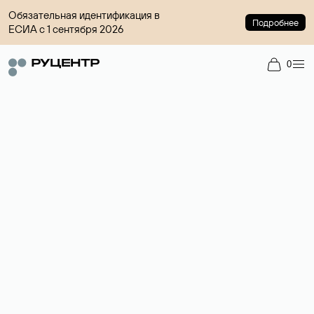
Обязательная идентификация в
Подробнее
ЕСИА с 1 сентября 2026
0
Доменный брокер
Услуга по организации сделок купли-продажи доменов на
вторичном рынке. Стоимость — 4599 ₽ за одно имя.