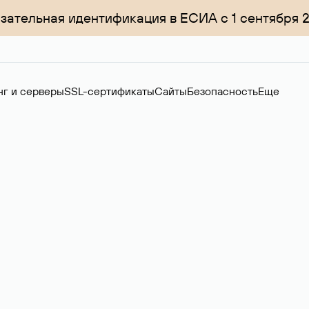
зательная идентификация в ЕСИА с 1 сентября 
нг и серверы
SSL-сертификаты
Сайты
Безопасность
Еще
ер
нов на вторичном рынке. Стоимость — 4599 ₽ за одно имя.