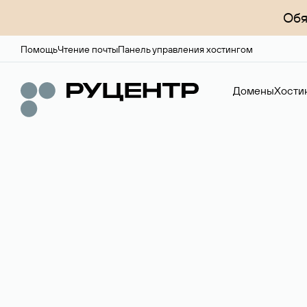
Обя
Помощь
Чтение почты
Панель управления хостингом
Домены
Хости
Доменный брок
Услуга по организации сделок купли-продажи доме