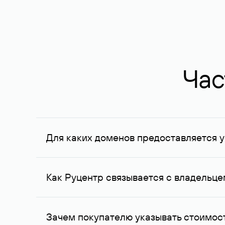
Час
Для каких доменов предоставляется у
Услуга доступна для доменов, зарегистрирован
Федерации, услуга оказывается для сделок на с
Как Руцентр связывается с владельц
Для связи с владельцем домена используются е
Зачем покупателю указывать стоимост