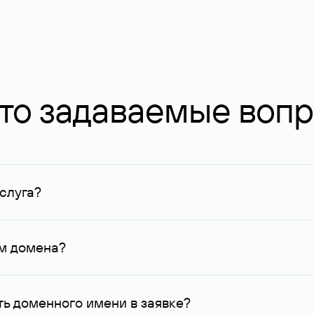
то задаваемые воп
слуга?
ных в Руцентре и у других регистраторов. Для доменов, о
умму не менее 1 млн руб.
ем домена?
го контактные данные, доступные Руцентру.
ь доменного имени в заявке?