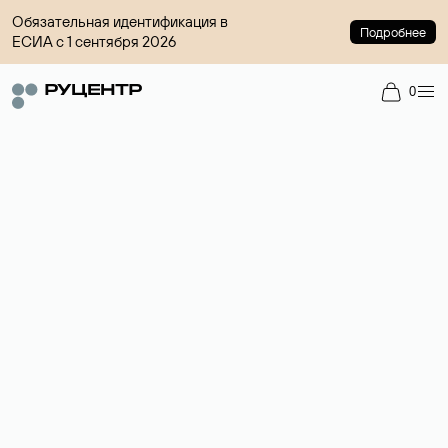
Обязательная идентификация в
Подробнее
ЕСИА с 1 сентября 2026
0
Доменный брокер
Услуга по организации сделок купли-продажи доменов на
вторичном рынке. Стоимость — 4599 ₽ за одно имя.